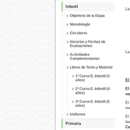
Infantil
L
Objetivos de la Etapa
Metodología
Circulares
Horarios y Fechas de
Evaluaciones
L
Actividades
Complementarias
Libros de Texto y Material
1º Curso E. Infantil (3
El
años)
El
2º Curso E. Infantil (4
años)
se
3º Curso E. Infantil (5
El
años)
no
Uniforme
El
l
Primaria
Ce