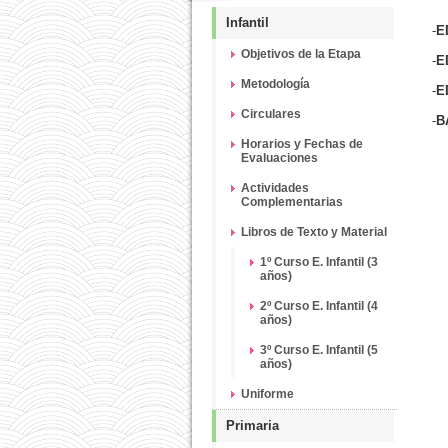
Infantil
-
E
Objetivos de la Etapa
-
E
Metodología
-
E
Circulares
-
B
Horarios y Fechas de
Evaluaciones
Actividades
Complementarias
Libros de Texto y Material
1º Curso E. Infantil (3
años)
2º Curso E. Infantil (4
años)
3º Curso E. Infantil (5
años)
Uniforme
Primaria